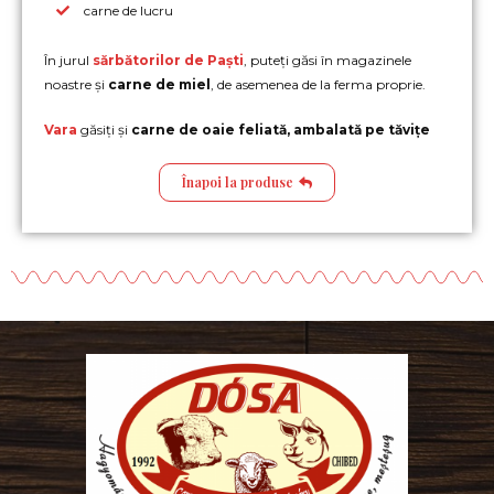
carne de lucru
În jurul
sărbătorilor de Paști
, puteți găsi în magazinele
noastre și
carne de miel
, de asemenea de la ferma proprie.
Vara
găsiți și
carne de oaie feliată, ambalată pe tăvițe
Înapoi la produse