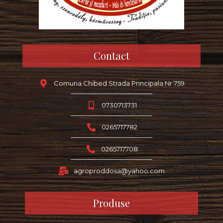
Contact
Comuna Chibed Strada Principala Nr 759
0730713731
0265717782
0265717708
agroproddosa@yahoo.com
Produse