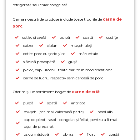
refrigerată sau chiar congelată.
Gama noastră de produse include toate tipurile de
carne de
porc
:
cotlet și ceafă
pulpă
spată
costițe
caizer
ciolan
mușchiuleți
cotlet porc cu șoric și os
măruntaie
slănină proaspătă
gușă
picior, cap, urechi - toate pârlite în mod tradițional
carne de lucru, respectiv semicarcasă de porc
Oferim și un sortiment bogat de
carne de vită
:
pulpă
spată
antricot
mușchi (cea mai valoroasă parte)
rasol alb
cap de piept, rasol - congelat și feliat, pentru a fi mai
ușor de preparat
os cu măduvă
obraz
ficat
coadă