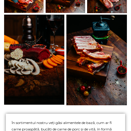
În sortimentul nostru veți găsi alimentele de bază, cum ar fi
carne proaspătă, bucăți de carne de porc și de vită, în formă