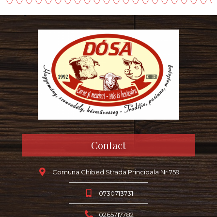
Contact
Comuna Chibed Strada Principala Nr 759
0730713731
0265717782