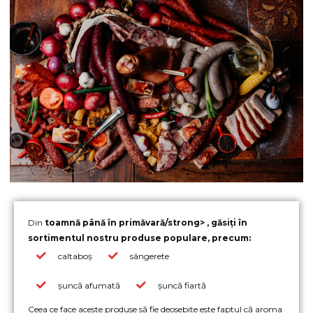
Din
toamnă până în primăvară/strong> , găsiți în
sortimentul nostru produse populare, precum:
caltaboș
sângerete
șuncă afumată
șuncă fiartă
Ceea ce face aceste produse să fie deosebite este faptul că aroma