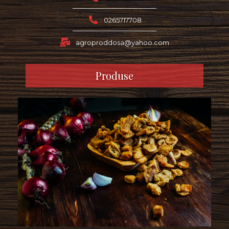
0265717708
agroproddosa@yahoo.com
Produse