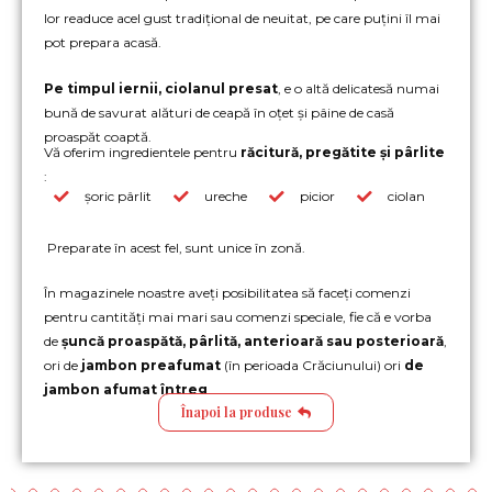
lor readuce acel gust tradițional de neuitat, pe care puțini îl mai
pot prepara acasă.
Pe timpul iernii, ciolanul presat
, e o altă delicatesă numai
bună de savurat alături de ceapă în oțet și pâine de casă
proaspăt coaptă.
Vă oferim ingredientele pentru
răcitură, pregătite și pârlite
:
șoric pârlit
ureche
picior
ciolan
Preparate în acest fel, sunt unice în zonă.
În magazinele noastre aveți posibilitatea să faceți comenzi
pentru cantități mai mari sau comenzi speciale, fie că e vorba
de
șuncă proaspătă, pârlită, anterioară sau posterioară
,
ori de
jambon preafumat
(în perioada Crăciunului) ori
de
jambon afumat întreg
.
Înapoi la produse