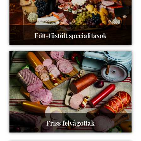
Főtt-füstölt specialitások
Tovább az oldalra ->
Friss felvágottak
Tovább az oldalra ->