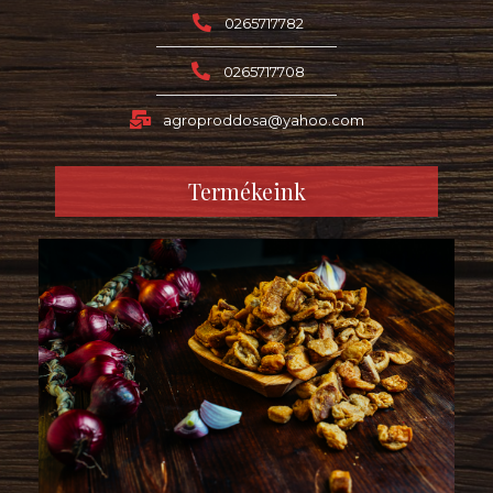
0265717782
0265717708
agroproddosa@yahoo.com
Termékeink