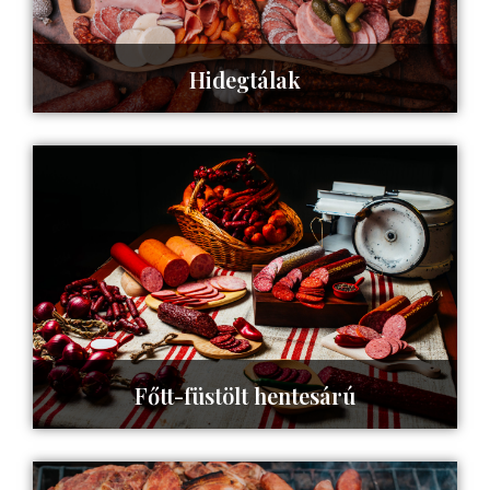
Hidegtálak
Tovább az oldalra ->
Főtt-füstölt hentesárú
Tovább az oldalra ->