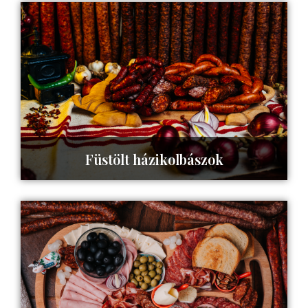
Füstölt házikolbászok
Tovább az oldalra ->