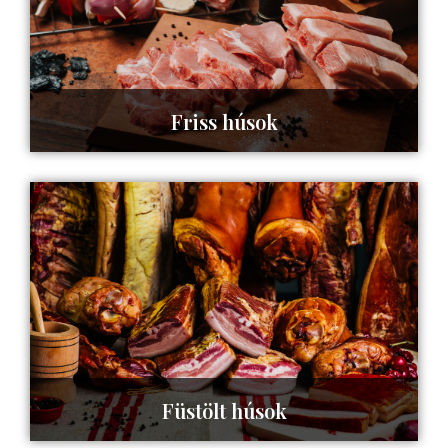
Friss húsok
Tovább az oldalra ->
Füstölt húsok